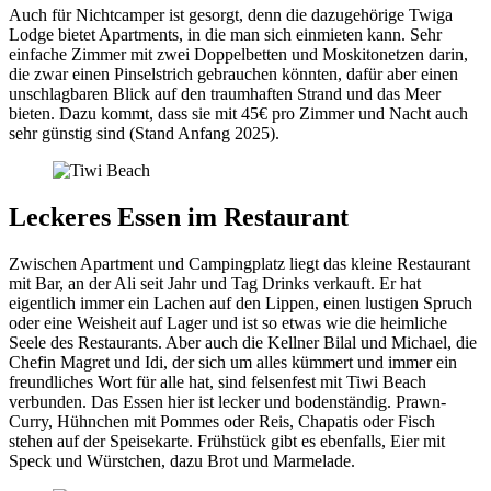
Auch für Nichtcamper ist gesorgt, denn die dazugehörige Twiga
Lodge bietet Apartments, in die man sich einmieten kann. Sehr
einfache Zimmer mit zwei Doppelbetten und Moskitonetzen darin,
die zwar einen Pinselstrich gebrauchen könnten, dafür aber einen
unschlagbaren Blick auf den traumhaften Strand und das Meer
bieten. Dazu kommt, dass sie mit 45€ pro Zimmer und Nacht auch
sehr günstig sind (Stand Anfang 2025).
Leckeres Essen im Restaurant
Zwischen Apartment und Campingplatz liegt das kleine Restaurant
mit Bar, an der Ali seit Jahr und Tag Drinks verkauft. Er hat
eigentlich immer ein Lachen auf den Lippen, einen lustigen Spruch
oder eine Weisheit auf Lager und ist so etwas wie die heimliche
Seele des Restaurants. Aber auch die Kellner Bilal und Michael, die
Chefin Magret und Idi, der sich um alles kümmert und immer ein
freundliches Wort für alle hat, sind felsenfest mit Tiwi Beach
verbunden. Das Essen hier ist lecker und bodenständig. Prawn-
Curry, Hühnchen mit Pommes oder Reis, Chapatis oder Fisch
stehen auf der Speisekarte. Frühstück gibt es ebenfalls, Eier mit
Speck und Würstchen, dazu Brot und Marmelade.