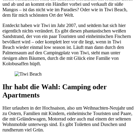
und ab und an kommt ein Händler vorbei und verkauft dir süße
Mangos – ist das nicht wie im Paradies? Oder wie in Tiwi Beach,
dem für mich schönsten Ort der Welt.
Entdeckt haben wir Tiwi im Jahr 2007, und seitdem hat sich hier
eigentlich nichts verändert. Es gibt diesen phantastischen weißen
Sandstrand, der von ein paar Touristen und einheimischen Fischern
bevölkert wird – oder komplett leer vor dir liegt, wenn in Tiwi
Beach wieder einmal low season ist. Läuft man dann durch den
Palmensaum auf den Campingplatz von Tiwi, steht man unter
riesigen alten Bäumen, durch die mit Glück eine Familie von
Kolobusaffen hüpft.
Ihr habt die Wahl: Camping oder
Apartments
Hier urlauben in der Hochsaison, also um Weihnachten-Neujahr und
zu Ostern, Familien mit Kindern, einheimische Touristen und Paare,
die mit Geländewagen, Motorrad oder auch mal einem der seltenen
Wohnmobile unterwegs sind. Es gibt Toiletten und Duschen und
rundherum viel Grün.