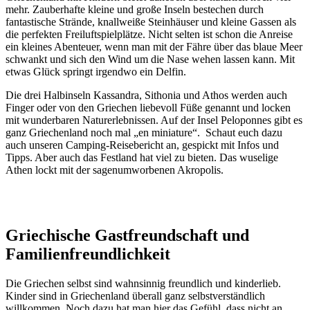
mehr. Zauberhafte kleine und große Inseln bestechen durch
fantastische Strände, knallweiße Steinhäuser und kleine Gassen als
die perfekten Freiluftspielplätze. Nicht selten ist schon die Anreise
ein kleines Abenteuer, wenn man mit der Fähre über das blaue Meer
schwankt und sich den Wind um die Nase wehen lassen kann. Mit
etwas Glück springt irgendwo ein Delfin.
Die drei Halbinseln Kassandra, Sithonia und Athos werden auch
Finger oder von den Griechen liebevoll Füße genannt und locken
mit wunderbaren Naturerlebnissen. Auf der Insel Peloponnes gibt es
ganz Griechenland noch mal „en miniature“. Schaut euch dazu
auch unseren Camping-Reisebericht an, gespickt mit Infos und
Tipps. Aber auch das Festland hat viel zu bieten. Das wuselige
Athen lockt mit der sagenumworbenen Akropolis.
Griechische Gastfreundschaft und
Familienfreundlichkeit
Die Griechen selbst sind wahnsinnig freundlich und kinderlieb.
Kinder sind in Griechenland überall ganz selbstverständlich
willkommen. Noch dazu hat man hier das Gefühl, dass nicht an