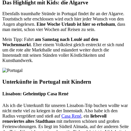
Das Highlight mit Kids: die Algarve
Ebenfalls traumhafte Strände in Portugal findet ihr an der Algarve.
Touristisch sehr erschlossen wird euch hier jeder Wunsch von den
Augen abgelesen.
Eine Woche Urlaub ist hier so erholsam
, dass
man meint, schon vier Wochen auf Reisen zu sein.
Mein Tipp: Fahrt
am Samstag nach Loulé auf den
Wochenmarkt
. Eher einem Volksfest gleich erstreckt er sich rund
um die rote alte Markthalle und mäandert weiter durch die
Innenstadt mit seinen Ständen voller Köstlichkeiten und
Kunsthandwerk.
Unterkünfte in Portugal mit Kindern
Lissabon: Geheimtipp Casa René
Als ich die Unterkunft für unseren Lissabon-Trip buchen wollte war
nicht mehr viel zu kriegen in der Innenstadt. Also habe ich den
Radius vergrößert und stieß auf
Casa René
, ein
liebevoll
renoviertes altes Stadthaus
mit mehreren schönen und großen
Ferienwohnungen. Es liegt im Südteil Almada, auf der anderen Seite