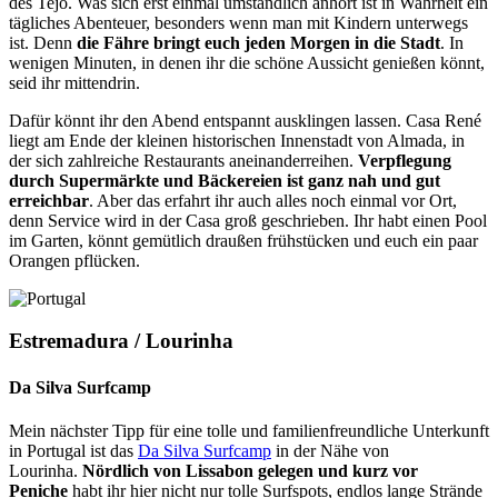
des Tejo. Was sich erst einmal umständlich anhört ist in Wahrheit ein
tägliches Abenteuer, besonders wenn man mit Kindern unterwegs
ist. Denn
die Fähre bringt euch jeden Morgen in die Stadt
. In
wenigen Minuten, in denen ihr die schöne Aussicht genießen könnt,
seid ihr mittendrin.
Dafür könnt ihr den Abend entspannt ausklingen lassen. Casa René
liegt am Ende der kleinen historischen Innenstadt von Almada, in
der sich zahlreiche Restaurants aneinanderreihen.
Verpflegung
durch Supermärkte und Bäckereien ist ganz nah und gut
erreichbar
. Aber das erfahrt ihr auch alles noch einmal vor Ort,
denn Service wird in der Casa groß geschrieben. Ihr habt einen Pool
im Garten, könnt gemütlich draußen frühstücken und euch ein paar
Orangen pflücken.
Estremadura / Lourinha
Da Silva Surfcamp
Mein nächster Tipp für eine tolle und familienfreundliche Unterkunft
in Portugal ist das
Da Silva Surfcamp
in der Nähe von
Lourinha.
Nördlich von Lissabon gelegen und kurz vor
Peniche
habt ihr hier nicht nur tolle Surfspots, endlos lange Strände