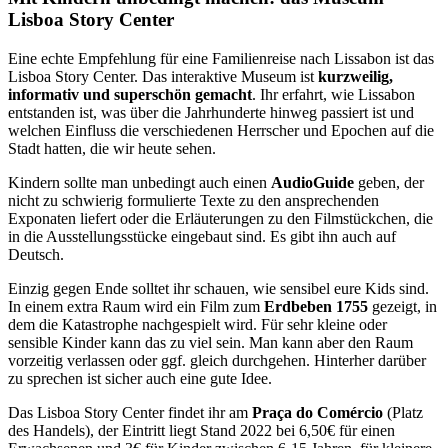
Lisboa Story Center
Eine echte Empfehlung für eine Familienreise nach Lissabon ist das
Lisboa Story Center. Das interaktive Museum ist
kurzweilig,
informativ und superschön gemacht
. Ihr erfahrt, wie Lissabon
entstanden ist, was über die Jahrhunderte hinweg passiert ist und
welchen Einfluss die verschiedenen Herrscher und Epochen auf die
Stadt hatten, die wir heute sehen.
Kindern sollte man unbedingt auch einen
AudioGuide
geben, der
nicht zu schwierig formulierte Texte zu den ansprechenden
Exponaten liefert oder die Erläuterungen zu den Filmstückchen, die
in die Ausstellungsstücke eingebaut sind. Es gibt ihn auch auf
Deutsch.
Einzig gegen Ende solltet ihr schauen, wie sensibel eure Kids sind.
In einem extra Raum wird ein Film zum
Erdbeben 1755
gezeigt, in
dem die Katastrophe nachgespielt wird. Für sehr kleine oder
sensible Kinder kann das zu viel sein. Man kann aber den Raum
vorzeitig verlassen oder ggf. gleich durchgehen. Hinterher darüber
zu sprechen ist sicher auch eine gute Idee.
Das Lisboa Story Center findet ihr am
Praça do Comércio
(Platz
des Handels), der Eintritt liegt Stand 2022 bei 6,50€ für einen