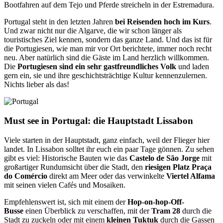
Bootfahren auf dem Tejo und Pferde streicheln in der Estremadura.
Portugal steht in den letzten Jahren
bei Reisenden hoch im Kurs
.
Und zwar nicht nur die Algarve, die wir schon länger als
touristisches Ziel kennen, sondern das ganze Land. Und das ist für
die Portugiesen, wie man mir vor Ort berichtete, immer noch recht
neu. Aber natürlich sind die Gäste im Land herzlich willkommen.
Die
Portugiesen sind ein sehr gastfreundliches Volk
und laden
gern ein, sie und ihre geschichtsträchtige Kultur kennenzulernen.
Nichts lieber als das!
Must see in Portugal: die Hauptstadt Lissabon
Viele starten in der Hauptstadt, ganz einfach, weil der Flieger hier
landet. In Lissabon solltet ihr euch ein paar Tage gönnen. Zu sehen
gibt es viel: Historische Bauten wie das
Castelo de São Jorge
mit
großartiger Rundumsicht über die Stadt, den
riesigen Platz Praça
do Comércio
direkt am Meer oder das verwinkelte
Viertel Alfama
mit seinen vielen Cafés und Mosaiken.
Empfehlenswert ist, sich mit einem der
Hop-on-hop-Off-
Busse
einen Überblick zu verschaffen, mit der
Tram 28
durch die
Stadt zu zuckeln oder mit einem
kleinen Tuktuk
durch die Gassen