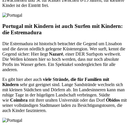
Erwachsenen und 3€ für Kinder zwischen 6-15 Jahren, für kleinere
Kinder ist der Eintritt frei.
Portugal mit Kindern ist auch Surfen mit Kindern:
die Estremadura
Die Estremadura ist historisch betrachtet die Gegend um Lissabon
und die davon nördlich gelegene Küstenregion. Wer surft, kennt die
Gegend sicher: Hier liegt
Nazaré
, einer DER Surfspots weltweit.
Die Wellen können hier so hoch werden, dass nur noch absolute
Profis ins Wasser gehen. Ein Spektakel sondergleichen für alle
anderen.
Es gibt hier aber auch
viele Strände, die für Familien mit
Kindern
sehr gut geeignet sind. Lange Sandstrände wechseln sich
mit kleinen Städtchen und Dörfern ab. Im Landesinneren kann man
ruhige Tage in der hügeligen Landschaft verbringen. Städte
wie
Coimbra
mit ihrer uralten Universität oder das Dorf
Óbidos
mit
seiner vollständigen Stadtmauer laden zu Besichtigungstouren, die
auch Kinder faszinieren.