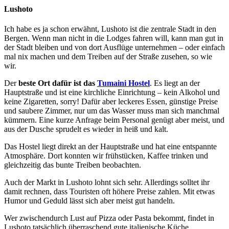
Lushoto
Ich habe es ja schon erwähnt, Lushoto ist die zentrale Stadt in den
Bergen. Wenn man nicht in die Lodges fahren will, kann man gut in
der Stadt bleiben und von dort Ausflüge unternehmen – oder einfach
mal nix machen und dem Treiben auf der Straße zusehen, so wie
wir.
Der
beste Ort dafür ist das
Tumaini Hostel
. Es liegt an der
Hauptstraße und ist eine kirchliche Einrichtung – kein Alkohol und
keine Zigaretten, sorry! Dafür aber leckeres Essen, günstige Preise
und saubere Zimmer, nur um das Wasser muss man sich manchmal
kümmern. Eine kurze Anfrage beim Personal genügt aber meist, und
aus der Dusche sprudelt es wieder in heiß und kalt.
Das Hostel liegt direkt an der Hauptstraße und hat eine entspannte
Atmosphäre. Dort konnten wir frühstücken, Kaffee trinken und
gleichzeitig das bunte Treiben beobachten.
Auch der Markt in Lushoto lohnt sich sehr. Allerdings solltet ihr
damit rechnen, dass Touristen oft höhere Preise zahlen. Mit etwas
Humor und Geduld lässt sich aber meist gut handeln.
Wer zwischendurch Lust auf Pizza oder Pasta bekommt, findet in
Lushoto tatsächlich überraschend gute italienische Küche.