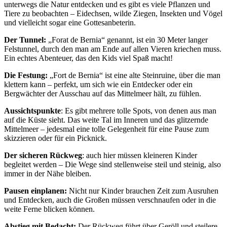
unterwegs die Natur entdecken und es gibt es viele Pflanzen und
Tiere zu beobachten – Eidechsen, wilde Ziegen, Insekten und Vögel
und vielleicht sogar eine Gottesanbeterin.
Der Tunnel:
„Forat de Bernia“ genannt, ist ein 30 Meter langer
Felstunnel, durch den man am Ende auf allen Vieren kriechen muss.
Ein echtes Abenteuer, das den Kids viel Spaß macht!
Die Festung:
„Fort de Bernia“ ist eine alte Steinruine, über die man
klettern kann – perfekt, um sich wie ein Entdecker oder ein
Bergwächter der Ausschau auf das Mittelmeer hält, zu fühlen.
Aussichtspunkte
: Es gibt mehrere tolle Spots, von denen aus man
auf die Küste sieht. Das weite Tal im Inneren und das glitzernde
Mittelmeer – jedesmal eine tolle Gelegenheit für eine Pause zum
skizzieren oder für ein Picknick.
Der sicheren Rückweg
: auch hier müssen kleineren Kinder
begleitet werden – Die Wege sind stellenweise steil und steinig, also
immer in der Nähe bleiben.
Pausen einplanen:
Nicht nur Kinder brauchen Zeit zum Ausruhen
und Entdecken, auch die Großen müssen verschnaufen oder in die
weite Ferne blicken können.
Abstieg mit Bedacht:
Der Rückweg führt über Geröll und steilere