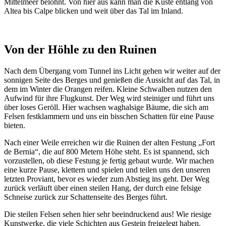
Mittelmeer belohnt. Von hier aus kann man die Küste entlang von
Altea bis Calpe blicken und weit über das Tal im Inland.
Von der Höhle zu den Ruinen
Nach dem Übergang vom Tunnel ins Licht gehen wir weiter auf der
sonnigen Seite des Berges und genießen die Aussicht auf das Tal, in
dem im Winter die Orangen reifen. Kleine Schwalben nutzen den
Aufwind für ihre Flugkunst. Der Weg wird steiniger und führt uns
über loses Geröll. Hier wachsen waghalsige Bäume, die sich am
Felsen festklammern und uns ein bisschen Schatten für eine Pause
bieten.
Nach einer Weile erreichen wir die Ruinen der alten Festung „Fort
de Bernia“, die auf 800 Metern Höhe steht. Es ist spannend, sich
vorzustellen, ob diese Festung je fertig gebaut wurde. Wir machen
eine kurze Pause, klettern und spielen und teilen uns den unseren
letzten Proviant, bevor es wieder zum Abstieg ins geht. Der Weg
zurück verläuft über einen steilen Hang, der durch eine felsige
Schneise zurück zur Schattenseite des Berges führt.
Die steilen Felsen sehen hier sehr beeindruckend aus! Wie riesige
Kunstwerke, die viele Schichten aus Gestein freigelegt haben.