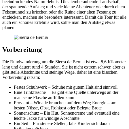
beeindruckendes Naturerlebnis. Die atemberaubende Landschaft,
der spannende Aufstieg und viele kleine Abenteuer wie durch einen
Felsentunnel zu kriechen oder die Ruine einer alten Festung zu
entdecken, machen sie besonders interessant. Damit die Tour für alle
auch ein schönes Erlebnis wird, sollte man den Aufstieg etwas
planen.
Vorbereitung
Die Rundwanderung um die Sierra de Bernia ist etwa 8,6 Kilometer
lang und dauert rund 4 Stunden. Sie ist nicht extrem schwer, aber es
gibt steile Abschnitte und steinige Wege, daher ist eine bisschen
Vorbereitung ratsam:
Festes Schuhwerk – Schuhe mit gutem Halt sind sinnvoll
Eine Trinkflasche – Es gibt eine Quelle unterwegs an der
man seine Flasche auffüllen kann
Proviant – Wir alle brauchen auf dem Weg Energie – am
besten Nüsse, Obst, Rohkost oder Belegte Brote
Sonnenschutz – Ein Hut, Sonnencreme und eventuell eine
leichte Jacke für windige Abschnitte
Ein Seil – Für steilere Stellen, falls Kinder sich daran
festhalten möchten