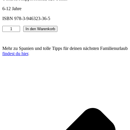
6-12 Jahre
ISBN 978-3-946323-36-5
S
In den Warenkorb
p
a
n
Mehr zu Spanien und tolle Tipps für deinen nächsten Familienurlaub
i
findest du hier
.
e
n
f
o
r
k
i
d
s
M
e
n
g
e