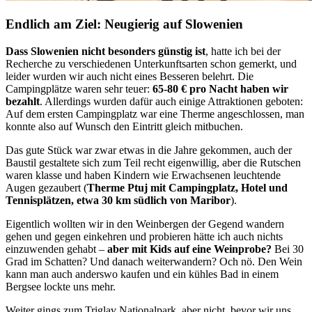
Endlich am Ziel: Neugierig auf Slowenien
Dass Slowenien nicht besonders günstig ist
, hatte ich bei der
Recherche zu verschiedenen Unterkunftsarten schon gemerkt, und
leider wurden wir auch nicht eines Besseren belehrt. Die
Campingplätze waren sehr teuer:
65-80 € pro Nacht haben wir
bezahlt
. Allerdings wurden dafür auch einige Attraktionen geboten:
Auf dem ersten Campingplatz war eine Therme angeschlossen, man
konnte also auf Wunsch den Eintritt gleich mitbuchen.
Das gute Stück war zwar etwas in die Jahre gekommen, auch der
Baustil gestaltete sich zum Teil recht eigenwillig, aber die Rutschen
waren klasse und haben Kindern wie Erwachsenen leuchtende
Augen gezaubert (
Therme Ptuj mit Campingplatz, Hotel und
Tennisplätzen, etwa 30 km südlich von Maribor
).
Eigentlich wollten wir in den Weinbergen der Gegend wandern
gehen und gegen einkehren und probieren hätte ich auch nichts
einzuwenden gehabt –
aber mit Kids auf eine Weinprobe?
Bei 30
Grad im Schatten? Und danach weiterwandern? Och nö. Den Wein
kann man auch anderswo kaufen und ein kühles Bad in einem
Bergsee lockte uns mehr.
Weiter gings zum Triglav Nationalpark, aber nicht, bevor wir uns