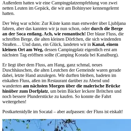
Außerdem hatten wir eine Campingplatzempfehlung von zwei
netten Leuten im Gepäck, die wir am Bohinysee kennengelernt
hatten.
Der Weg war schön: Zur Küste kann man entweder über Ljubljana
fahren, aber das kannten wir ja nun schon, oder
durch die Berge
an der Soca entlang. Ach, wie romantisch!
Der blaue Fluss, die
schroffen Berge, die alten kleinen Dörfchen, die sich windenden
Straßen… Und dann, ein Glück, landeten wir in
Kanal, einem
kleinen Ort am Weg,
dessen Campingplatz eigentlich erst am
nächsten Tag eröffnen sollte (Camping Korada bei Kanalburg).
Er liegt über dem Fluss, am Hang, ganz schmal, neues
Duschhäuschen, die alten Leutchen der Gemeinde waren gerade
dabei, letzte Hand anzulegen. Wir durften bleiben, badeten im
eiskalten Fluss, aßen im Restaurant darüber zu Abend und
wanderten
am nächsten Morgen über die malerische Brücke
hinüber zum Dorfplatz
, um beim Bäcker leckere Brötchen und
noch bessere Plunderstücke zu kaufen. So konnte die Fahrt
weitergehen!
Postkartenidylle im Socatal – aber aufpassen: der Fluss ist eiskalt!