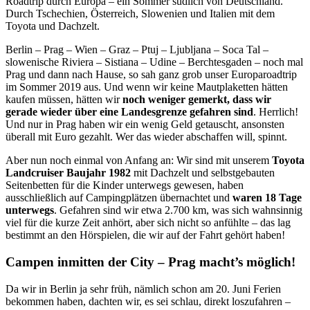
Roadtrip durch Europa – ein Sommer südlich von Deutschland.
Durch Tschechien, Österreich, Slowenien und Italien mit dem
Toyota und Dachzelt.
Berlin – Prag – Wien – Graz – Ptuj – Ljubljana – Soca Tal –
slowenische Riviera – Sistiana – Udine – Berchtesgaden – noch mal
Prag und dann nach Hause, so sah ganz grob unser Europaroadtrip
im Sommer 2019 aus. Und wenn wir keine Mautplaketten hätten
kaufen müssen, hätten wir
noch weniger gemerkt, dass wir
gerade wieder über eine Landesgrenze gefahren sind
. Herrlich!
Und nur in Prag haben wir ein wenig Geld getauscht, ansonsten
überall mit Euro gezahlt. Wer das wieder abschaffen will, spinnt.
Aber nun noch einmal von Anfang an: Wir sind mit unserem
Toyota
Landcruiser Baujahr 1982
mit Dachzelt und selbstgebauten
Seitenbetten für die Kinder unterwegs gewesen, haben
ausschließlich auf Campingplätzen übernachtet und
waren 18 Tage
unterwegs
. Gefahren sind wir etwa 2.700 km, was sich wahnsinnig
viel für die kurze Zeit anhört, aber sich nicht so anfühlte – das lag
bestimmt an den Hörspielen, die wir auf der Fahrt gehört haben!
Campen inmitten der City – Prag macht’s möglich!
Da wir in Berlin ja sehr früh, nämlich schon am 20. Juni Ferien
bekommen haben, dachten wir, es sei schlau, direkt loszufahren –