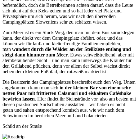
befremdlich, doch die Betreiberinnen achten darauf, dass die Leute
sich nicht auf den Keks gehen und so hat jeder viel Platz und
Privatsphäre um sich herum, was wir nach den übervollen
Campingplätzen Sloweniens sehr zu schätzen wissen.
Zum Meer ist es ein Stück Weg, den man mit dem Bus zurücklegen
kann, der direkt vor dem Campingplatz abfährt, oder, und das
können wir für lauf- und kletterfreudige Familien empfehlen,
man
wandert durch die Wälder an der Steilküste entlang und
steigt dann hinunter zum Meer
. Etwas schweißtreibend, aber mit
atemberaubender Sicht – und man kann unterwegs die Kräuter für
den Grillabend pflücken, denn vor allem der Salbei wächst direkt
neben dem kleinen Fußpfad, der rot-weiß markiert ist.
Die Besitzerin des Campingplatzes beschreibt euch den Weg. Unten
angekommen kann man sich
in der kleinen Bar von einem sehr
netten Paar mit frittierten Calamari und eiskaltem Caféshake
bewirten lassen
. Hier findet ihr Steinstrände vor, also am besten mit
diesen praktischen Surfschuhen ausstatten – wir haben es nicht
getan und sahen entsprechend komisch aus, wie wir nach dem
Schwimmen im herrlichen Meer an Land balancierten.
Schild an der Straße