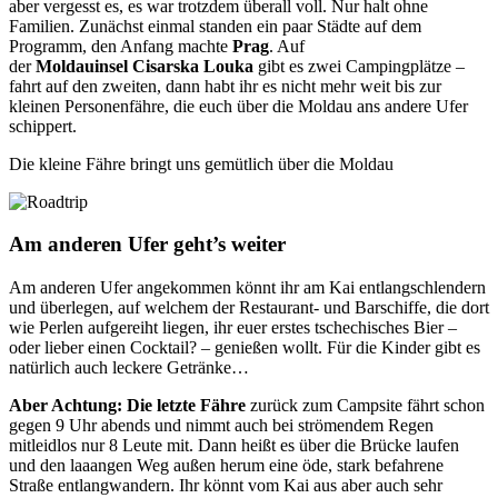
aber vergesst es, es war trotzdem überall voll. Nur halt ohne
Familien. Zunächst einmal standen ein paar Städte auf dem
Programm, den Anfang machte
Prag
. Auf
der
Moldauinsel
Cisarska Louka
gibt es zwei Campingplätze –
fahrt auf den zweiten, dann habt ihr es nicht mehr weit bis zur
kleinen Personenfähre, die euch über die Moldau ans andere Ufer
schippert.
Die kleine Fähre bringt uns gemütlich über die Moldau
Am anderen Ufer geht’s weiter
Am anderen Ufer angekommen könnt ihr am Kai entlangschlendern
und überlegen, auf welchem der Restaurant- und Barschiffe, die dort
wie Perlen aufgereiht liegen, ihr euer erstes tschechisches Bier –
oder lieber einen Cocktail? – genießen wollt. Für die Kinder gibt es
natürlich auch leckere Getränke…
Aber Achtung:
Die letzte Fähre
zurück zum Campsite fährt schon
gegen 9 Uhr abends und nimmt auch bei strömendem Regen
mitleidlos nur 8 Leute mit. Dann heißt es über die Brücke laufen
und den laaangen Weg außen herum eine öde, stark befahrene
Straße entlangwandern. Ihr könnt vom Kai aus aber auch sehr