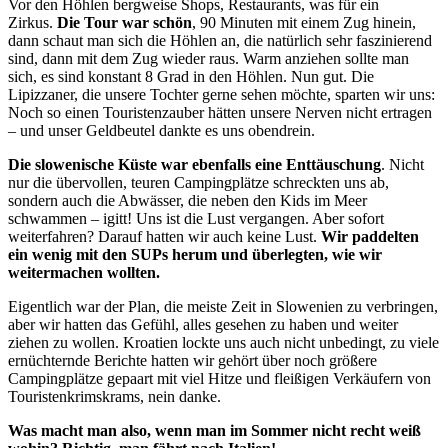
Vor den Höhlen bergweise Shops, Restaurants, was für ein
Zirkus.
Die Tour war schön
, 90 Minuten mit einem Zug hinein,
dann schaut man sich die Höhlen an, die natürlich sehr faszinierend
sind, dann mit dem Zug wieder raus. Warm anziehen sollte man
sich, es sind konstant 8 Grad in den Höhlen. Nun gut. Die
Lipizzaner, die unsere Tochter gerne sehen möchte, sparten wir uns:
Noch so einen Touristenzauber hätten unsere Nerven nicht ertragen
– und unser Geldbeutel dankte es uns obendrein.
Die slowenische Küste war ebenfalls eine Enttäuschung
. Nicht
nur die übervollen, teuren Campingplätze schreckten uns ab,
sondern auch die Abwässer, die neben den Kids im Meer
schwammen – igitt! Uns ist die Lust vergangen. Aber sofort
weiterfahren? Darauf hatten wir auch keine Lust.
Wir paddelten
ein wenig mit den SUPs herum und überlegten, wie wir
weitermachen wollten.
Eigentlich war der Plan, die meiste Zeit in Slowenien zu verbringen,
aber wir hatten das Gefühl, alles gesehen zu haben und weiter
ziehen zu wollen. Kroatien lockte uns auch nicht unbedingt, zu viele
ernüchternde Berichte hatten wir gehört über noch größere
Campingplätze gepaart mit viel Hitze und fleißigen Verkäufern von
Touristenkrimskrams, nein danke.
Was macht man also, wenn man im Sommer nicht recht weiß