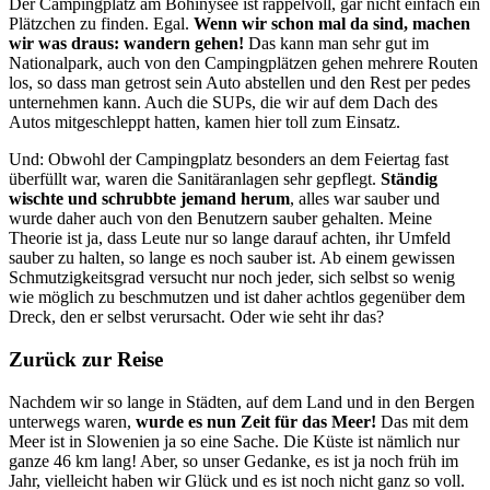
Der Campingplatz am Bohinysee ist rappelvoll, gar nicht einfach ein
Plätzchen zu finden. Egal.
Wenn wir schon mal da sind, machen
wir was draus: wandern gehen!
Das kann man sehr gut im
Nationalpark, auch von den Campingplätzen gehen mehrere Routen
los, so dass man getrost sein Auto abstellen und den Rest per pedes
unternehmen kann. Auch die SUPs, die wir auf dem Dach des
Autos mitgeschleppt hatten, kamen hier toll zum Einsatz.
Und: Obwohl der Campingplatz besonders an dem Feiertag fast
überfüllt war, waren die Sanitäranlagen sehr gepflegt.
Ständig
wischte und schrubbte jemand herum
, alles war sauber und
wurde daher auch von den Benutzern sauber gehalten. Meine
Theorie ist ja, dass Leute nur so lange darauf achten, ihr Umfeld
sauber zu halten, so lange es noch sauber ist. Ab einem gewissen
Schmutzigkeitsgrad versucht nur noch jeder, sich selbst so wenig
wie möglich zu beschmutzen und ist daher achtlos gegenüber dem
Dreck, den er selbst verursacht. Oder wie seht ihr das?
Zurück zur Reise
Nachdem wir so lange in Städten, auf dem Land und in den Bergen
unterwegs waren,
wurde es nun Zeit für das Meer!
Das mit dem
Meer ist in Slowenien ja so eine Sache. Die Küste ist nämlich nur
ganze 46 km lang! Aber, so unser Gedanke, es ist ja noch früh im
Jahr, vielleicht haben wir Glück und es ist noch nicht ganz so voll.