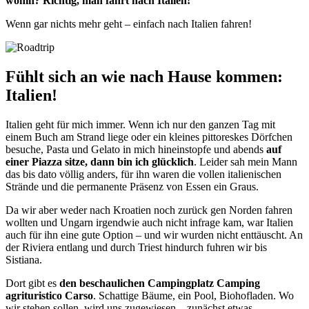
wohin? Richtig, man fährt nach Italien!
Wenn gar nichts mehr geht – einfach nach Italien fahren!
Fühlt sich an wie nach Hause kommen:
Italien!
Italien geht für mich immer. Wenn ich nur den ganzen Tag mit
einem Buch am Strand liege oder ein kleines pittoreskes Dörfchen
besuche, Pasta und Gelato in mich hineinstopfe und abends
auf
einer Piazza sitze, dann bin ich glücklich
. Leider sah mein Mann
das bis dato völlig anders, für ihn waren die vollen italienischen
Strände und die permanente Präsenz von Essen ein Graus.
Da wir aber weder nach Kroatien noch zurück gen Norden fahren
wollten und Ungarn irgendwie auch nicht infrage kam, war Italien
auch für ihn eine gute Option – und wir wurden nicht enttäuscht. An
der Riviera entlang und durch Triest hindurch fuhren wir bis
Sistiana.
Dort gibt es
den beschaulichen Campingplatz Camping
agrituristico Carso
. Schattige Bäume, ein Pool, Biohofladen. Wo
wir stehen sollen, wird uns zugewiesen – zunächst etwas