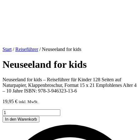
Start
/
Reiseführer
/ Neuseeland for kids
Neuseeland for kids
Neuseeland for kids – Reiseführer für Kinder 128 Seiten auf
Naturpapier, Klappenbroschur, Format 15 x 21 Empfohlenes Alter 4
– 10 Jahre ISBN: 978-3-946323-13-6
19,95
€
inkl. MwSt.
Neuseeland
for
In den Warenkorb
kids
Menge